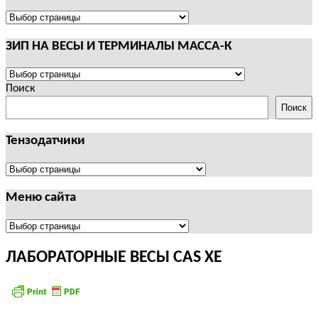
И
ТЕРМИНАЛЫ
ПОЛЕЗНАЯ
CAS
ИНФОРМАЦИЯ
ЗИП НА ВЕСЫ И ТЕРМИНАЛЫ МАССА-К
ЗИП
НА
Поиск
ВЕСЫ
Поиск
И
ТЕРМИНАЛЫ
Тензодатчики
МАССА-
К
Тензодатчики
Меню сайта
Меню
сайта
ЛАБОРАТОРНЫЕ ВЕСЫ CAS XE