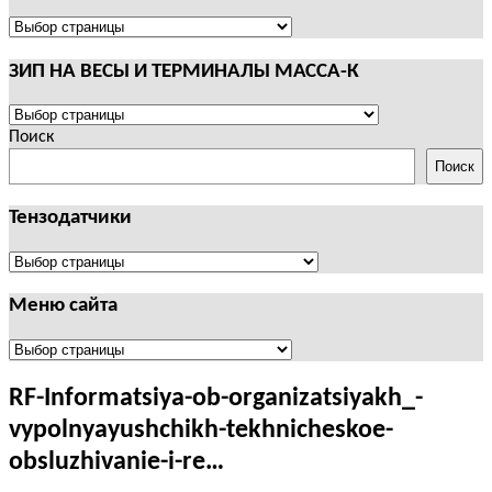
И
ТЕРМИНАЛЫ
ПОЛЕЗНАЯ
CAS
ИНФОРМАЦИЯ
ЗИП НА ВЕСЫ И ТЕРМИНАЛЫ МАССА-К
ЗИП
НА
Поиск
ВЕСЫ
Поиск
И
ТЕРМИНАЛЫ
Тензодатчики
МАССА-
К
Тензодатчики
Меню сайта
Меню
сайта
RF-Informatsiya-ob-organizatsiyakh_-
vypolnyayushchikh-tekhnicheskoe-
obsluzhivanie-i-re…